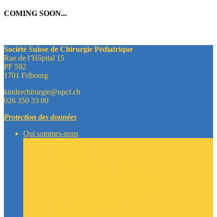
COMING SOON..
.
Société Suisse de Chirurgie Pédiatrique
Rue de l’Hôpital 15
PF 592
1701 Fribourg
kinderchirurgie@upcf.ch
026 350 33 00
Protection des données
Qui sommes-nous
La Société
Comité
Membres
Membres ordinaires
Membres extraordinaires
Membres correspondants
Membres d’honneur
Groupes de travail
Délégués