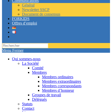
Communications
Général
Newsletter SSCP
Document de consensus
FORKIDS
Offres d’emploi
Toggle
website
search
Menu
Fermer
Qui sommes-nous
La Société
Comité
Membres
Membres ordinaires
Membres extraordinaires
Membres correspondants
Membres d’honneur
Groupes de travail
Délégués
Statuts
Contact