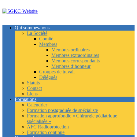
Skip
to
content
Qui sommes-nous
La Société
Comité
Membres
Membres ordinaires
Membres extraordinaires
Membres correspondants
Membres d’honneur
Groupes de travail
Délégués
Statuts
Contact
Liens
Formations
Calendrier
Formation postgraduée de spécialiste
Formation approfondie « Chirurgie pédiatrique
spécialisée »
AFC Radioprotection
Formation continue