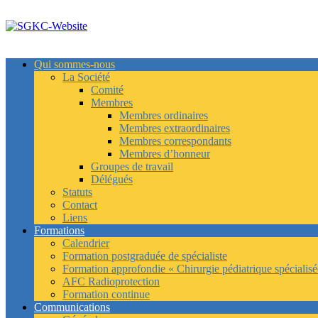
Skip
to
content
Qui sommes-nous
La Société
Comité
Membres
Membres ordinaires
Membres extraordinaires
Membres correspondants
Membres d’honneur
Groupes de travail
Délégués
Statuts
Contact
Liens
Formations
Calendrier
Formation postgraduée de spécialiste
Formation approfondie « Chirurgie pédiatrique spécialisé
AFC Radioprotection
Formation continue
Communications