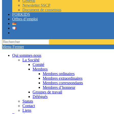
Général
Newsletter SSCP
Document de consensus
FORKIDS
Offres d’emploi
Toggle
website
search
Menu
Fermer
Qui sommes-nous
La Société
Comité
Membres
Membres ordinaires
Membres extraordinaires
Membres correspondants
Membres d’honneur
Groupes de travail
Délégués
Statuts
Contact
Liens