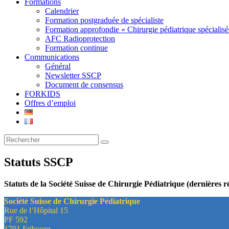
Formations
Calendrier
Formation postgraduée de spécialiste
Formation approfondie « Chirurgie pédiatrique spécialisé
AFC Radioprotection
Formation continue
Communications
Général
Newsletter SSCP
Document de consensus
FORKIDS
Offres d’emploi
Statuts SSCP
Statuts de la Société Suisse de Chirurgie Pédiatrique (dernières 
Société Suisse de Chirurgie Pédiatrique
Rue de l’Hôpital 15
PF 592
1701 Fribourg