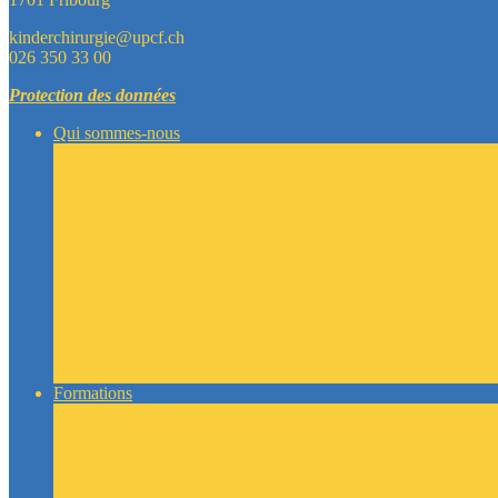
kinderchirurgie@upcf.ch
026 350 33 00
Protection des données
Qui sommes-nous
La Société
Comité
Membres
Membres ordinaires
Membres extraordinaires
Membres correspondants
Membres d’honneur
Groupes de travail
Délégués
Statuts
Contact
Liens
Formations
Calendrier
Formation postgraduée de spécialiste
Formation approfondie « Chirurgie pédiatrique spécialisé
AFC Radioprotection
Formation continue