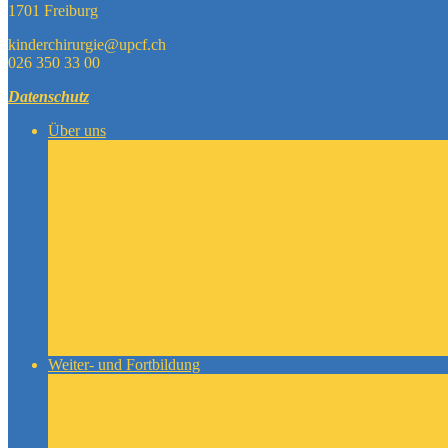
1701 Freiburg
kinderchirurgie@upcf.ch
026 350 33 00
Datenschutz
Über uns
Die Gesellschaft
Vorstand
Mitglieder
Ordentliche Mitglieder
Ausserordentliche Mitglieder
Korrespondierende Mitglieder
Ehrenmitglieder
Arbeitsgruppen
Delegierte
Statuten
Kontakt
Links
Weiter- und Fortbildung
Termine
Facharztweiterbildung
Schwerpunkt „Spezialisierte Kinderchirurgie“
Fähigkeitsausweis Strahlenschutz