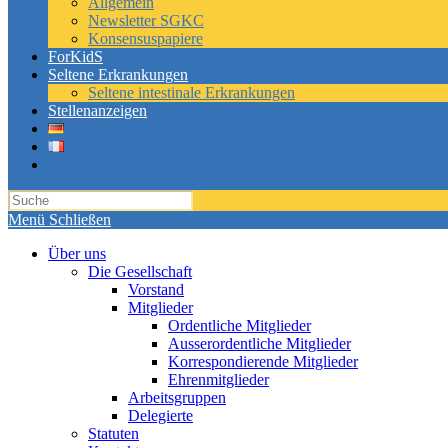
Allgemein
Newsletter SGKC
Konsensuspapiere
ForKidS
Seltene Erkrankungen
Seltene intestinale Erkrankungen
Stellenanzeigen
Toggle
website
search
Menü
Schließen
Über uns
Die Gesellschaft
Vorstand
Mitglieder
Ordentliche Mitglieder
Ausserordentliche Mitglieder
Korrespondierende Mitglieder
Ehrenmitglieder
Arbeitsgruppen
Delegierte
Statuten