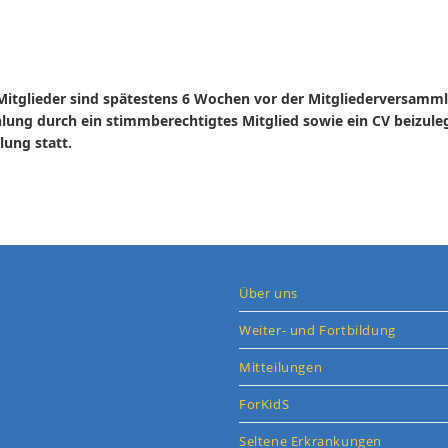
Mitglieder sind spätestens 6 Wochen vor der Mitgliederversammlu
lung durch ein stimmberechtigtes Mitglied sowie ein CV beizule
ung statt.
Über uns
Weiter- und Fortbildung
Mitteilungen
ForKidS
Seltene Erkrankungen